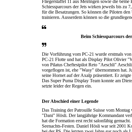
Fliegerstaffel 11 aus Meiringen sowie die 6ème
Schiessparcours der Jets wirken jeweils bis zu 
für die Besatzungen. So können die Piloten de
trainieren. Ausserdem können so die grundlege
Beim Schiessparcours der 
Die Vorführung vom PC-21 wurde erstmals von Da
PC-21 Flotte und hat als Display Pilot Olivier
von Pilatus Cheftestpilot Reto "Aeschli" Aeschl
vorgeflogen ist, ehe "Wasy" übernommen hat. Ju
seine Hornet auf der Axalp präsentiert. Er zeig
Das Super Puma Display Team konnte am Dienstvo
setzte leider der Regen ein.
Der Abschied einer Legende
Das Training der Patrouille Suisse vom Montag
"Dani" Hösli. Der langjährige Kommandant verlä
hat die Formation erst recht salonfähig gemacht.
Seenachts-Festen. Daniel Hösli war seit 2001 K
bei der PS. Die letzten zwei Jahre gar noch als