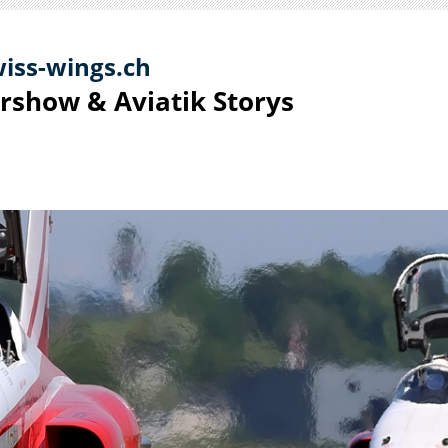
iss-
win
gs.ch
irshow & Aviatik S
torys