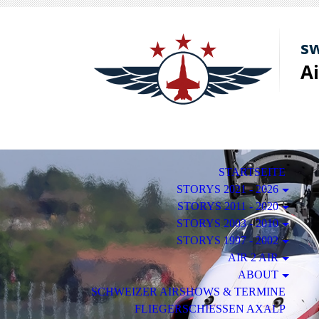
sw
A
STARTSEITE
STORYS 2021 - 2026
STORYS 2011 - 2020
STORYS 2003 - 2010
STORYS 1997 - 2002
AIR 2 AIR
ABOUT
SCHWEIZER AIRSHOWS & TERMINE
FLIEGERSCHIESSEN AXALP