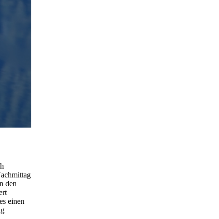
ch
Nachmittag
en den
ert
es einen
ng