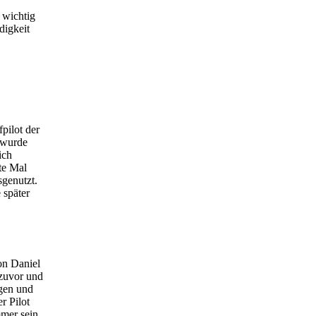
 wichtig
digkeit
pilot der
 wurde
ich
te Mal
sgenutzt.
 später
on Daniel
 zuvor und
ngen und
r Pilot
mmer sein