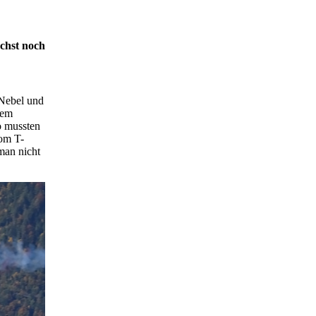
ächst noch
 Nebel und
dem
o mussten
Vom T-
man nicht