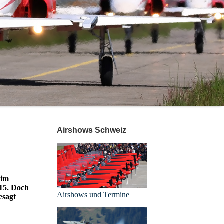
Airshows Schweiz
 im
015. Doch
Airshows und Termine
esagt