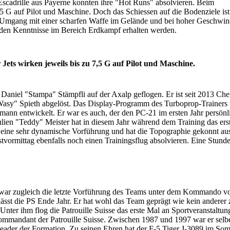
 Escadrille aus Payerne konnten ihre "Hot Runs" absolvieren. Beim
7,5 G auf Pilot und Maschine. Doch das Schiessen auf die Bodenziele ist
n Umgang mit einer scharfen Waffe im Gelände und bei hoher Geschwin
nden Kenntnisse im Bereich Erdkampf erhalten werden.
Jets wirken jeweils bis zu 7,5 G auf Pilot und Maschine.
niel "Stampa" Stämpfli auf der Axalp geflogen. Er ist seit 2013 Chef
 "Wasy" Spieth abgelöst. Das Display-Programm des Turboprop-Trainers
imann entwickelt. Er war es auch, der den PC-21 im ersten Jahr persönl
lien "Teddy" Meister hat in diesem Jahr während dem Training das ers
te eine sehr dynamische Vorführung und hat die Topographie gekonnt au
rmittag ebenfalls noch einen Trainingsflug absolvieren. Eine Stunde
 war zugleich die letzte Vorführung des Teams unter dem Kommando v
sst die PS Ende Jahr. Er hat wohl das Team geprägt wie kein anderer
 Unter ihm flog die Patrouille Suisse das erste Mal an Sportveranstaltu
ommandant der Patrouille Suisse. Zwischen 1987 und 1997 war er selbe
 Leader der Formation. Zu seinen Ehren hat der F-5 Tiger J-3089 im So