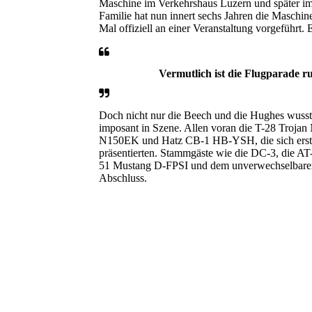
Maschine im Verkehrshaus Luzern und später im
Familie hat nun innert sechs Jahren die Maschin
Mal offiziell an einer Veranstaltung vorgeführt.
Vermutlich ist die Flugparade ru
Doch nicht nur die Beech und die Hughes wuss
imposant in Szene. Allen voran die T-28 Tro
N150EK und Hatz CB-1 HB-YSH, die sich erstm
präsentierten. Stammgäste wie die DC-3, die AT
51 Mustang D-FPSI und dem unverwechselbaren K
Abschluss.