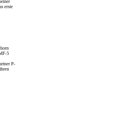
seiner
s erste
Rhorn
YMF-5
rtner P-
ihren