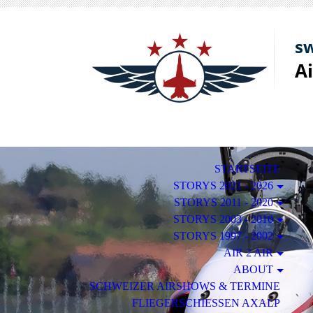
sw
A
STARTSEITE
STORYS 2021 - 2026
STORYS 2011 - 2020
STORYS 2003 - 2010
STORYS 1997 - 2002
AIR 2 AIR
ABOUT
SCHWEIZER AIRSHOWS & TERMINE
FLIEGERSCHIESSEN AXALP