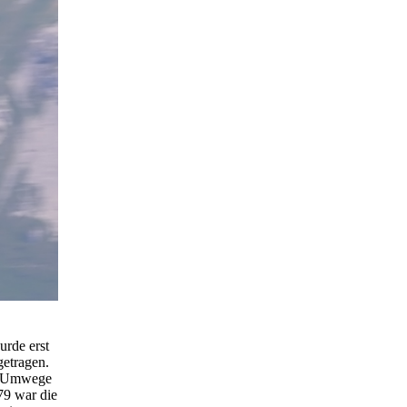
rde erst
getragen.
se Umwege
79 war die