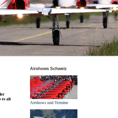
Airshows Schweiz
ler
 es alt
Airshows und Termine