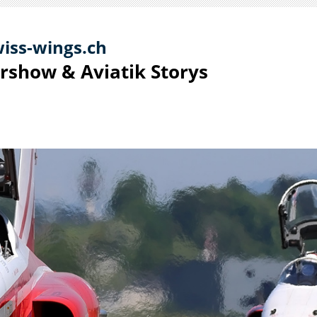
iss-
win
gs.ch
irshow & Aviatik S
torys