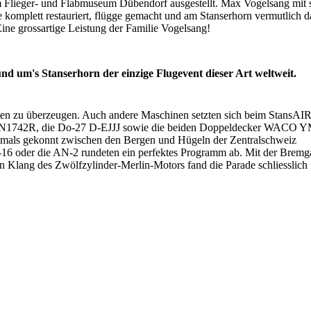
 Flieger- und Flabmuseum Dübendorf ausgestellt. Max Vogelsang mit 
e komplett restauriert, flügge gemacht und am Stanserhorn vermutlich da
 Eine grossartige Leistung der Familie Vogelsang!
nd um's Stanserhorn der einzige Flugevent dieser Art weltweit.
ten zu überzeugen. Auch andere Maschinen setzten sich beim StansAI
jan N1742R, die Do-27 D-EJJJ sowie die beiden Doppeldecker WACO 
als gekonnt zwischen den Bergen und Hügeln der Zentralschweiz
-16 oder die AN-2 rundeten ein perfektes Programm ab. Mit der Bremga
lang des Zwölfzylinder-Merlin-Motors fand die Parade schliesslich 