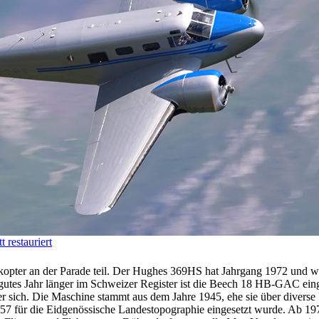
restauriert
ter an der Parade teil. Der Hughes 369HS hat Jahrgang 1972 und wu
n gutes Jahr länger im Schweizer Register ist die Beech 18 HB-GAC ein
r sich. Die Maschine stammt aus dem Jahre 1945, ehe sie über diver
57 für die Eidgenössische Landestopographie eingesetzt wurde. Ab 19