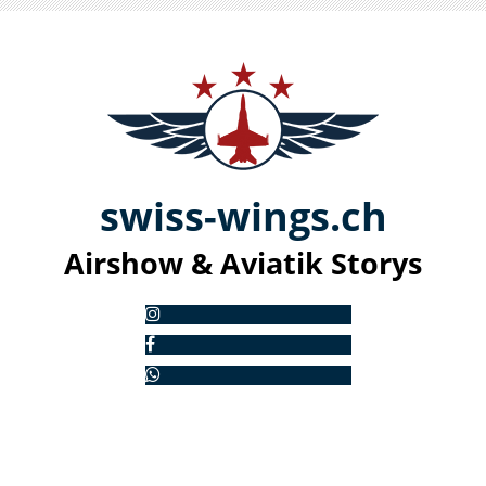
swiss-
win
gs.ch
Airshow & Aviatik S
torys