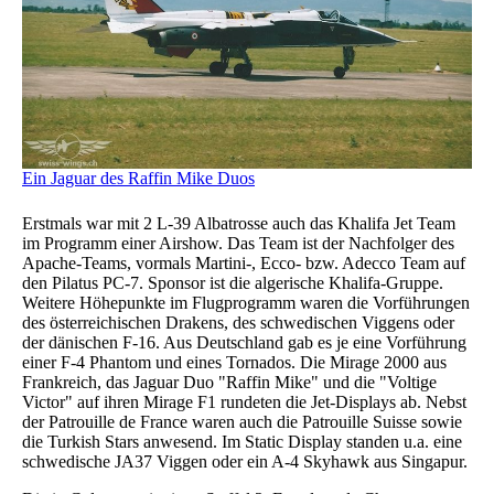
Ein Jaguar des Raffin Mike Duos
Erstmals war mit 2 L-39 Albatrosse auch das Khalifa Jet Team
im Programm einer Airshow. Das Team ist der Nachfolger des
Apache-Teams, vormals Martini-, Ecco- bzw. Adecco Team auf
den Pilatus PC-7. Sponsor ist die algerische Khalifa-Gruppe.
Weitere Höhepunkte im Flugprogramm waren die Vorführungen
des österreichischen Drakens, des schwedischen Viggens oder
der dänischen F-16. Aus Deutschland gab es je eine Vorführung
einer F-4 Phantom und eines Tornados. Die Mirage 2000 aus
Frankreich, das Jaguar Duo "Raffin Mike" und die "Voltige
Victor" auf ihren Mirage F1 rundeten die Jet-Displays ab. Nebst
der Patrouille de France waren auch die Patrouille Suisse sowie
die Turkish Stars anwesend. Im Static Display standen u.a. eine
schwedische JA37 Viggen oder ein A-4 Skyhawk aus Singapur.