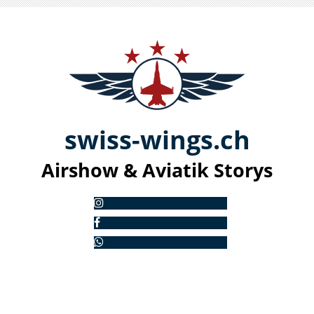
swiss-
win
gs.ch
Airshow & Aviatik S
torys