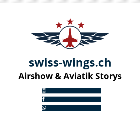
swiss-
win
gs.ch
Airshow & Aviatik S
torys