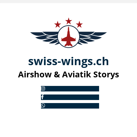
swiss-
win
gs.ch
Airshow & Aviatik S
torys