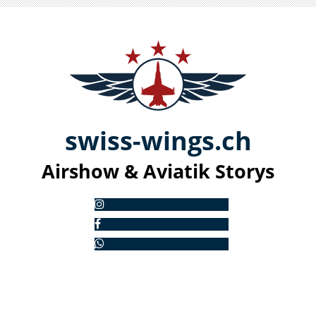
swiss-
win
gs.ch
Airshow & Aviatik S
torys